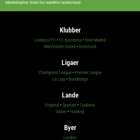
købsbetingelser, findes hos respektive rejsebureauer.
Klubber
Liverpool FC
•
FC Barcelona
•
Real Madrid
Manchester United
•
Dortmund
Ligaer
Champions League
•
Premier League
La Liga
•
Bundesliga
Lande
England
•
Spanien
•
Tyskland
Italien
•
Frankrig
Byer
London