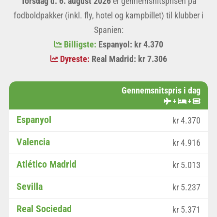
Torsdag d. 6. august 2026
er gennemsnitsprisen på
fodboldpakker (inkl. fly, hotel og kampbillet) til klubber i
Spanien:
Billigste:
Espanyol: kr 4.370
Dyreste:
Real Madrid: kr 7.306
Gennemsnitspris i dag
+
+
Espanyol
kr 4.370
Valencia
kr 4.916
Atlético Madrid
kr 5.013
Sevilla
kr 5.237
Real Sociedad
kr 5.371