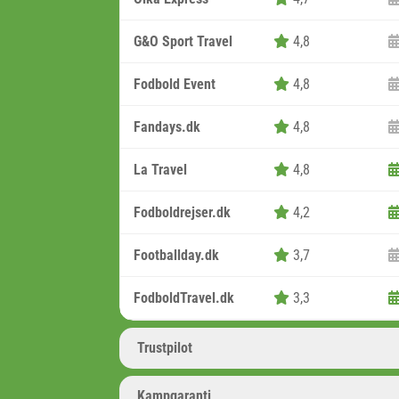
G&O Sport Travel
4,8
Fodbold Event
4,8
Fandays.dk
4,8
La Travel
4,8
Fodboldrejser.dk
4,2
Footballday.dk
3,7
FodboldTravel.dk
3,3
Trustpilot
Kampgaranti