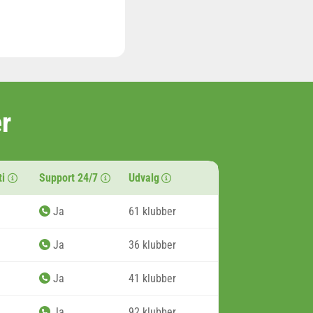
r
ti
Support 24/7
Udvalg
Ja
61 klubber
Ja
36 klubber
Ja
41 klubber
Ja
92 klubber