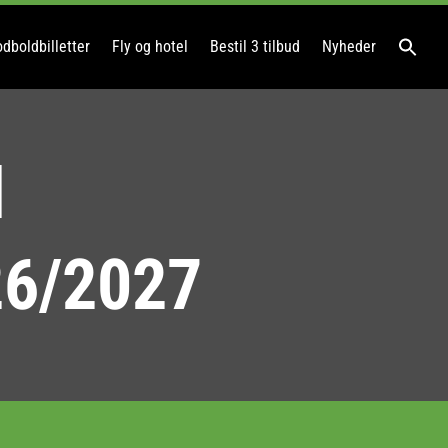
dboldbilletter
Fly og hotel
Bestil 3 tilbud
Nyheder
l
26/2027