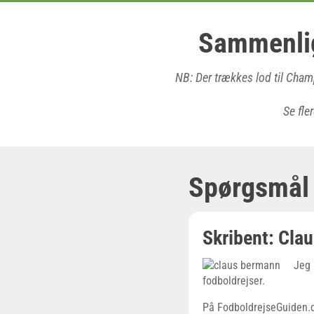
Sammenlig
NB: Der trækkes lod til Cham
Se fle
Spørgsmål 
Skribent: Cla
Jeg 
fodboldrejser.
På FodboldrejseGuiden.dk