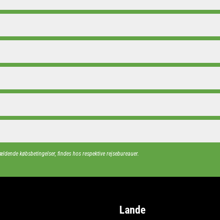
ældende købsbetingelser, findes hos respektive rejsebureauer.
Lande