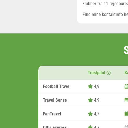
klubber fra 11 rejsebure
Find mine kontaktinfo h
Trustpilot
K
Football Travel
4,9
Travel Sense
4,9
FanTravel
4,7
Olka Express
4,7