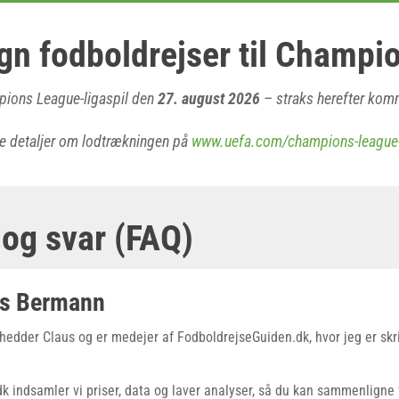
n fodboldrejser til Champi
pions League-ligaspil den
27. august 2026
– straks herefter komm
re detaljer om lodtrækningen på
www.uefa.com/champions-league
og svar (FAQ)
us Bermann
hedder Claus og er medejer af FodboldrejseGuiden.dk, hvor jeg er skr
 indsamler vi priser, data og laver analyser, så du kan sammenligne f