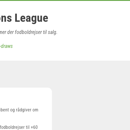
ons League
er der fodboldrejser til salg.
-draws
ibent og rådgiver om
odboldrejser til +60