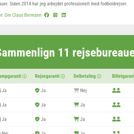
auer. Siden 2014 har jeg arbejdet professionelt med fodboldrejser.
er:
Om Claus Bermann
Sammenlign 11 rejsebureaue
ampgaranti
Rejsegaranti
Delbetaling
Billetgaran
Ja
Ja
Nej
Ja
Ja
Ja
Ja
Ja
Ja
Nej
Ja
Ja