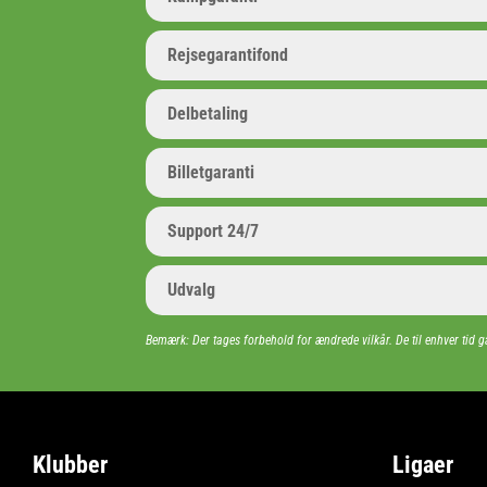
Rejsegarantifond
Delbetaling
Billetgaranti
Support 24/7
Udvalg
Bemærk: Der tages forbehold for ændrede vilkår. De til enhver tid g
Klubber
Ligaer