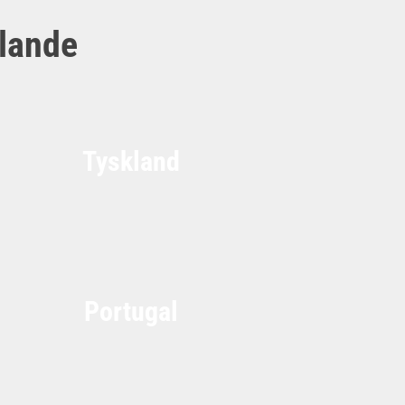
dlande
Tyskland
Portugal