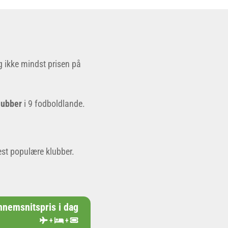
og ikke mindst prisen på
lubber
i 9 fodboldlande.
est populære klubber.
nemsnitspris i dag
+
+