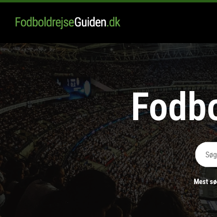
Fodbo
Search
for:
Mest sø