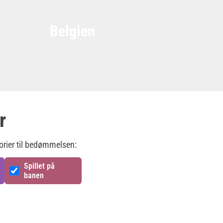
Belgien
r
orier til bedømmelsen:
Spillet på
banen