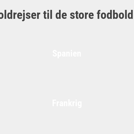
ldrejser til de store fodbol
Spanien
Frankrig