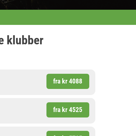
e klubber
fra kr 4088
fra kr 4525