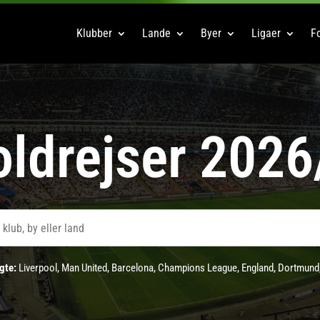
Klubber
Lande
Byer
Ligaer
Fo
ldrejser 202
gte:
Liverpool
,
Man United
,
Barcelona
,
Champions League
,
England
,
Dortmund