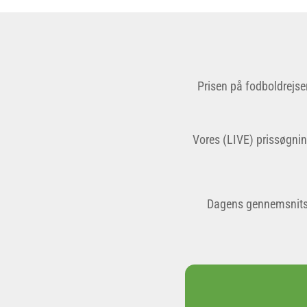
Prisen på fodboldrejser
Vores (LIVE) prissøgni
Dagens gennemsnitspr