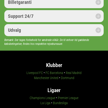
Billetgaranti
Support 24/7
Udvalg
Bemærk: Der tages forbehold for ændrede vilkår. De til enhver tid gældende
købsbetingelser, findes hos respektive rejsebureauer.
Klubber
Liverpool FC
•
FC Barcelona
•
Real Madrid
Manchester United
•
Dortmund
Ligaer
Champions League
•
Premier League
La Liga
•
Bundesliga