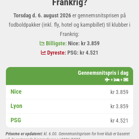
Frankrig?
Torsdag d. 6. august 2026
er gennemsnitsprisen på
fodboldpakker (inkl. fly, hotel og kampbillet) til klubber i
Frankrig:
Billigste:
Nice: kr 3.859
Dyreste:
PSG: kr 4.521
Gennemsnitspris i dag
+
+
Nice
kr 3.859
Lyon
kr 3.859
PSG
kr 4.521
Priserne er opdateret:
kl. 6.00. Gennemsnitsprisen for hver klub er baseret