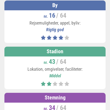
By
16
/ 64
nr.
Rejsemuligheder, appel, byliv:
Rigtig god
Stadion
43
/ 64
nr.
Lokation, omgivelser, faciliteter:
Middel
Stemning
34
/ 64
nr.