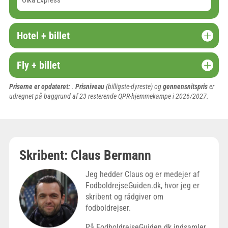
Olka Express
Hotel + billet
Fly + billet
Priserne er opdateret:
.
Prisniveau
(billigste-dyreste) og
gennensnitspris
er
udregnet på baggrund af
23
resterende QPR-hjemmekampe i 2026/2027.
Skribent: Claus Bermann
Jeg hedder Claus og er medejer af
FodboldrejseGuiden.dk, hvor jeg er
skribent og rådgiver om
fodboldrejser.
På FodboldrejseGuiden.dk indsamler