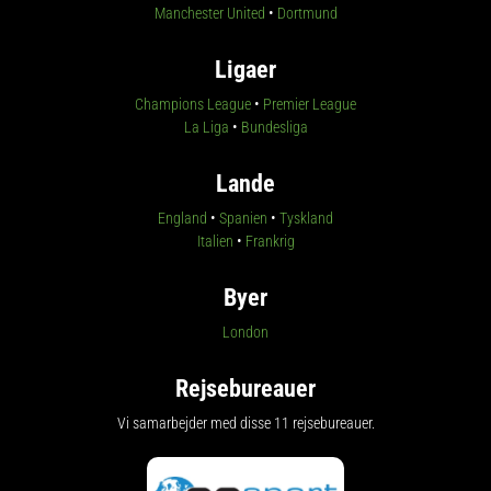
Manchester United
•
Dortmund
Ligaer
Champions League
•
Premier League
La Liga
•
Bundesliga
Lande
England
•
Spanien
•
Tyskland
Italien
•
Frankrig
Byer
London
Rejsebureauer
Vi samarbejder med disse 11 rejsebureauer.