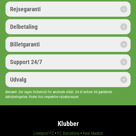
Rejsegaranti
Delbetaling
Billetgaranti
Support 24/7
Udvalg
Bemærk: Der tages forbehold for ændrede vilkår. De til enhver tid gældende
købsbetingelser, findes hos respektive rejsebureauer.
Klubber
Liverpool FC
•
FC Barcelona
•
Real Madrid