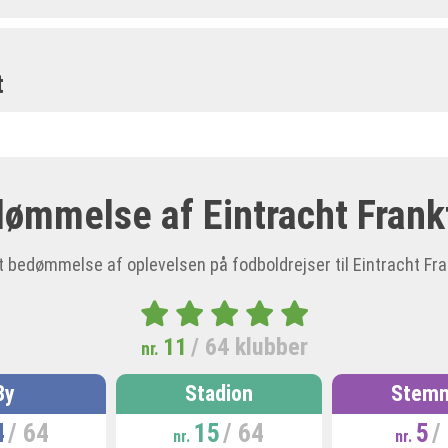
t
ømmelse af Eintracht Frank
 bedømmelse af oplevelsen på fodboldrejser til Eintracht Fra
11
/ 64 klubber
nr.
By
Stadion
Stemn
4
/ 64
15
/ 64
5
/
nr.
nr.