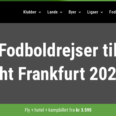
Klubber
Lande
Byer
Ligaer
Fod
Fodboldrejser ti
cht Frankfurt 20
Fly + hotel + kampbillet fra
kr
3.595