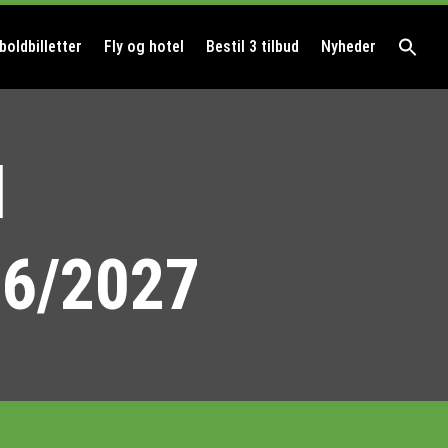
boldbilletter
Fly og hotel
Bestil 3 tilbud
Nyheder
l
26/2027