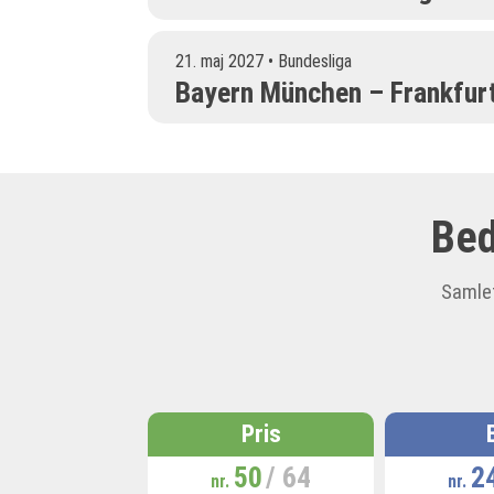
21. maj 2027 • Bundesliga
Bayern München – Frankfur
Bed
Samlet
Pris
50
/ 64
2
nr.
nr.