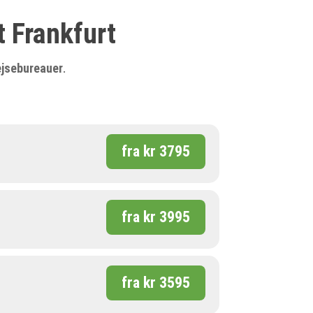
t Frankfurt
ejsebureauer
.
fra kr 3795
fra kr 3995
fra kr 3595