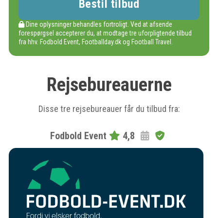
Dine oplysninger behandles fortroligt. Ved at afsende
forespørgsel accepterer du, at modtage tre uforpligtende tilbud
fra hhv. Fodbold Event, Footballday.dk og Football Travel.
Rejsebureauerne
Disse tre rejsebureauer får du tilbud fra:
Fodbold Event
4,8