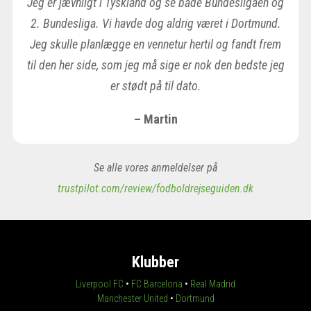
Jeg er jævnligt i Tyskland og se både Bundesligaen og
2. Bundesliga. Vi havde dog aldrig været i Dortmund.
Jeg skulle planlægge en vennetur hertil og fandt frem
til den her side, som jeg må sige er nok den bedste jeg
er stødt på til dato.
– Martin
Se alle vores anmeldelser på
trustpilot.com/review/fodboldrejseguiden.dk
Klubber
Liverpool FC
•
FC Barcelona
•
Real Madrid
Manchester United
•
Dortmund