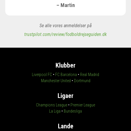
– Martin
Se alle vores anmeldelser på
trustpilot.com/review/fodboldrejseguiden.dk
Klubber
Liverpool FC
•
FC Barcelona
•
Real Madrid
Manchester United
•
Dortmund
Ligaer
Champions League
•
Premier League
La Liga
•
Bundesliga
Lande