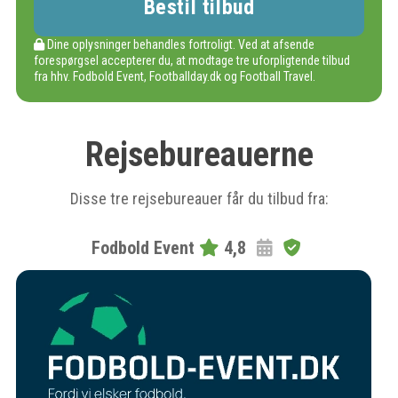
Dine oplysninger behandles fortroligt. Ved at afsende
forespørgsel accepterer du, at modtage tre uforpligtende tilbud
fra hhv. Fodbold Event, Footballday.dk og Football Travel.
Rejsebureauerne
Disse tre rejsebureauer får du tilbud fra:
Fodbold Event
4,8