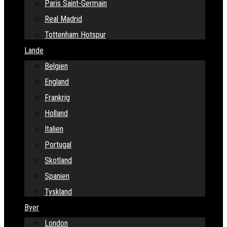
Paris Saint-Germain
Real Madrid
Tottenham Hotspur
Lande
Belgien
England
Frankrig
Holland
Italien
Portugal
Skotland
Spanien
Tyskland
Byer
London