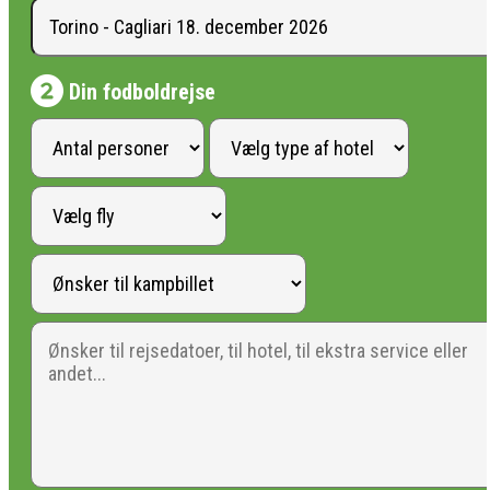
Din fodboldrejse