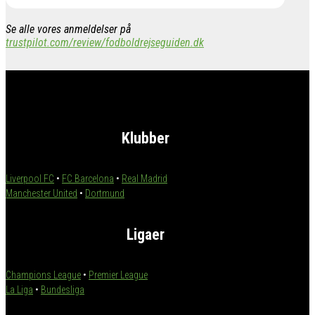
Se alle vores anmeldelser på
trustpilot.com/review/fodboldrejseguiden.dk
Klubber
Liverpool FC
•
FC Barcelona
•
Real Madrid
Manchester United
•
Dortmund
Ligaer
Champions League
•
Premier League
La Liga
•
Bundesliga