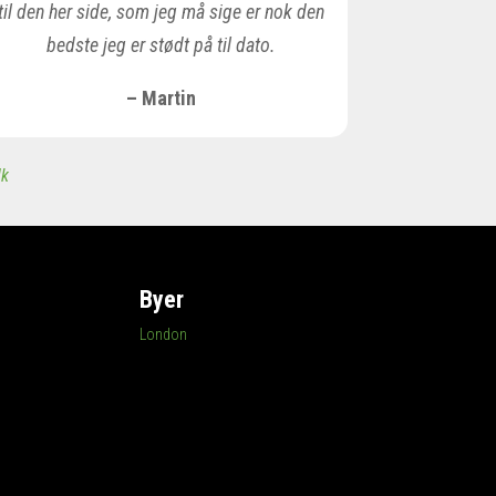
til den her side, som jeg må sige er nok den
bedste jeg er stødt på til dato.
– Martin
dk
Byer
London