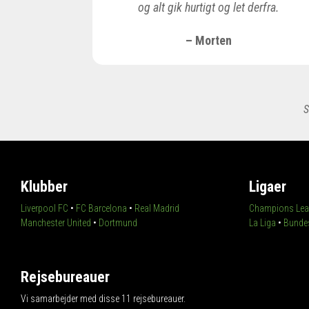
og alt gik hurtigt og let derfra.
– Morten
S
Klubber
Ligaer
Liverpool FC
•
FC Barcelona
•
Real Madrid
Champions Lea
Manchester United
•
Dortmund
La Liga
•
Bundes
Rejsebureauer
Vi samarbejder med disse 11 rejsebureauer.