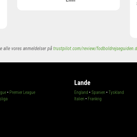
e alle vores anmeldelser på
trustpilot.com/review/fodboldrejseguiden.
Lande
gue
•
Premier League
England
•
Spanien
•
Tyskland
liga
Italien
•
Frankrig