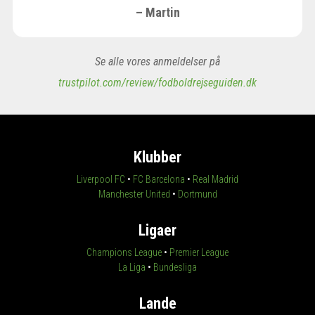
– Martin
Se alle vores anmeldelser på
trustpilot.com/review/fodboldrejseguiden.dk
Klubber
Liverpool FC
•
FC Barcelona
•
Real Madrid
Manchester United
•
Dortmund
Ligaer
Champions League
•
Premier League
La Liga
•
Bundesliga
Lande