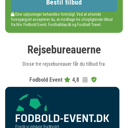
Dine oplysninger behandles fortroligt. Ved at afsende
forespørgsel accepterer du, at modtage tre uforpligtende tilbud
fra hhv. Fodbold Event, Footballday.dk og Football Travel.
Rejsebureauerne
Disse tre rejsebureauer får du tilbud fra:
Fodbold Event
4,8