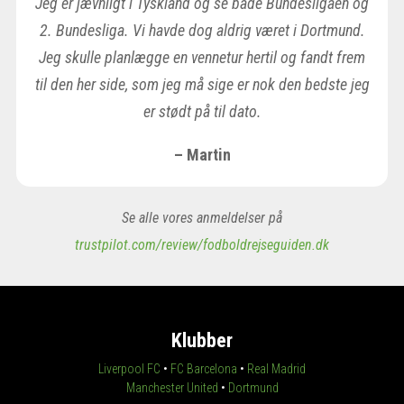
Jeg er jævnligt i Tyskland og se både Bundesligaen og
2. Bundesliga. Vi havde dog aldrig været i Dortmund.
Jeg skulle planlægge en vennetur hertil og fandt frem
til den her side, som jeg må sige er nok den bedste jeg
er stødt på til dato.
– Martin
Se alle vores anmeldelser på
trustpilot.com/review/fodboldrejseguiden.dk
Klubber
Liverpool FC
•
FC Barcelona
•
Real Madrid
Manchester United
•
Dortmund